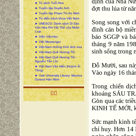
định của Nhà Nư
► Tủ sách Tuổi Hoa
đợt thu lúa từ nă
► Tuyển tập Duyên Anh
► Tuyển tập Phạm Tín An Ninh
► Từ điển bách khoa Việt Nam
Song song với ch
► UNESCO: Danh sách Di Sản
Văn Hóa Phi Vật Thể của Nhân
đình cán bộ miền
Loại
báo SGGP và báo
► Viện Việt-Học
► Việt Messenger
tháng 9 năm 198
► Việt-Nam những hình ảnh xưa
sinh sống trong 
► Việt-Nam Quê Hương Tôi
► Việt Nam Quê Hương Tôi -
Nguyễn Tấn Lộc
Đỗ Mười, sau nà
► Việt Nam Văn Hiến (Huỳnh Ái
Tông)
Vào ngày 16 thán
► Yale University Library: Maurice
Durand Hán Nôm
Trong chiến dịc
khoảng SÁU TRĂM

Gòn qua các triề
KINH TẾ MỚI, khô
Sức mạnh kinh tế
chỉ huy. Hơn 14 