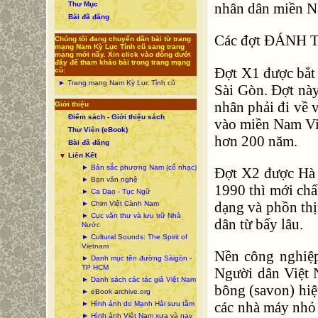
nhân dân miền 
Thư Mục
Bài đã đăng
Các đợt ĐÁNH TƯ
Chúng tôi đang chuyển dần bài từ trang
mạng Nam Kỳ Lục Tỉnh cũ sang trang
mạng mới nầy. Xin click vào dòng dưới
đây để tham khảo bài trong trang mạng
Đợt X1 được bắt
cũ:
► Trang mạng Nam Kỳ Lục Tỉnh cũ
Sài Gòn. Đợt này
nhân phải đi về 
Giới thiệu
Điểm sách - Giới thiệu sách
vào miền Nam Việ
Thư Viện (eBook)
hơn 200 năm.
Bài đã đăng
Liên Kết
▼
► Bản sắc phương Nam (cổ nhạc)
Đợt X2 được Hà 
► Bạn văn nghệ
1990 thì mới chấ
► Ca Dao - Tục Ngữ
dạng và phồn th
► Chim Việt Cành Nam
► Cục văn thư và lưu trữ Nhà
dân từ bấy lâu.
Nước
► Cultural Sounds: The Spirit of
Vietnam
Nền công nghiệp
► Danh mục tên đường Sàigòn -
TP HCM
Người dân Việt 
► Danh sách các tác giả Việt Nam
bông (savon) hiệ
► eBook archive.org
các nhà máy nhỏ 
► Hình ảnh do Mạnh Hải sưu tầm
► Hình ảnh Việt Nam xưa và nay