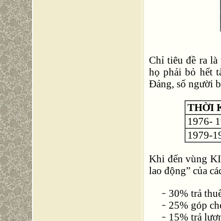
Chỉ tiêu đề ra 
họ phải bỏ hết t
Đảng, số người 
THỜI 
1976- 
1979-1
Khi đến vùng KI
lao động” của cá
30% trả thu
25% góp cho
15% trả lươ