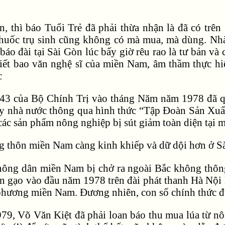
n, thì báo Tuổi Trẻ đã phải thừa nhận là đã có trê
huốc trụ sinh cũng không có mà mua, mà dùng. Nhà 
áo đài tại Sài Gòn lúc bấy giờ rêu rao là tư bản và 
iết bao văn nghệ sĩ của miền Nam, âm thầm thực hi
c
ị 43 của Bộ Chính Trị vào tháng Năm năm 1978 đã q
y nhà nước thông qua hình thức “Tập Đoàn Sản Xuất
 các sản phẩm nông nghiệp bị sút giảm toàn diện tại 
g thôn miền Nam càng kinh khiếp và dữ dội hơn ở S
nông dân miền Nam bị chở ra ngoài Bắc không thông
tấn gạo vào đầu năm 1978 trên đài phát thanh Hà N
phương miền Nam. Đương nhiên, con số chính thức đư
9, Võ Văn Kiệt đã phải loan báo thu mua lúa từ nôn