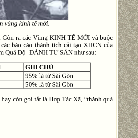
n vùng kinh tế mới.
 Sài Gòn ra các Vùng KINH TẾ MỚI và buộc
ừ các báo cáo thành tích cải tạo XHCN của
 năm Quá Độ- ĐÁNH TƯ SẢN như sau:
N
GHI CHÚ
95% là từ Sài Gòn
50% là từ Sài Gòn
hay còn gọi tắt là Hợp Tác Xã, “thành quả