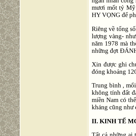
ngàn nhân công h
mươi mốt tỷ Mỹ 
HY VỌNG để phụ
Riêng về tổng số
lượng vàng- như
năm 1978 mà thô
những đợt ĐÁN
Xin được ghi ch
đóng khoảng 120
Trung bình , mổ
không tính đất đa
miền Nam có thể
kháng cũng như đ
II. KINH TẾ M
Tất cả những ai 