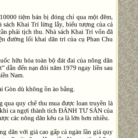
n 10000 tiệm bán bị đóng chỉ qua một đêm,
sách Khai Trí lừng lẫy, biểu tượng của cả
cần phải tịch thu. Nhà sách Khai Trí vốn đã
ện đường lối khai dân trí của cụ Phan Chu
uốc hữu hóa toàn bộ đát đai của nông dân
” dẫn đến nạn đói năm 1979 ngay liền sau
miền Nam.
ài Gòn dù không ồn ào bằng.
 qua quy chế thu mua được loan truyền là
ội khi ca ngợi thành tích ĐÁNH TƯ SẢN của
ợc các nông dân kêu ca là lớn hơn nhiều.
g dân với giá cao gấp cả ngàn lần giá quy