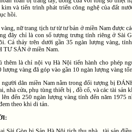
oàn toàn bị trắng tay, đóng cửa với tổng số thiệt hạ
kim và tiến trình phát triển công nghệ của đất 
c hồi.
 vàng, nữ trang tịch tư từ tư bản ở miền Nam được c
ng đây chỉ là con số tượng trưng tính riêng ở Sài
i. Cả thảy trên dưới gần 35 ngàn lượng vàng, tính
H TƯ SẢN ở miền Nam.
ú thêm là chỉ nội vụ Hà Nội tiến hành cho phép ng
 lượng vàng đã góp vào gần 10 ngàn lượng vàng tổ
i người dân miền Nam nằm trong đối tượng bị ĐÁ
i, nhà cửa, phụ tùng thiết bị , đồ cổ, và các tài sả
 lên đến 250 ngàn lượng vàng tính đến năm 1975 n
em theo khi di tản.
ỚI:
tại Sài Gòn bị Sản Hà Nội tịch thu nhà , tài sản đ