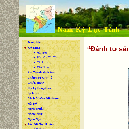
Nam Kỳ Lục Tỉnh
Trang Nhà
“Đánh tư sả
Âm Nhạc
▼
► Hát Bội
► Đờn Ca Tài Tử
► Cải Lương
► Tân Nhạc
Âm Thanh-Hình Ảnh
Chánh Trị-Kinh Tế
Chiến Tranh
Địa Lý-Nông Sản
Lịch Sử
Sách Sử-Địa Việt Nam
Hồi Ký
Nghệ Thuật
Ngoại Ngữ
Ngôn Ngữ
Tác Giả-Tác Phẩm
▼