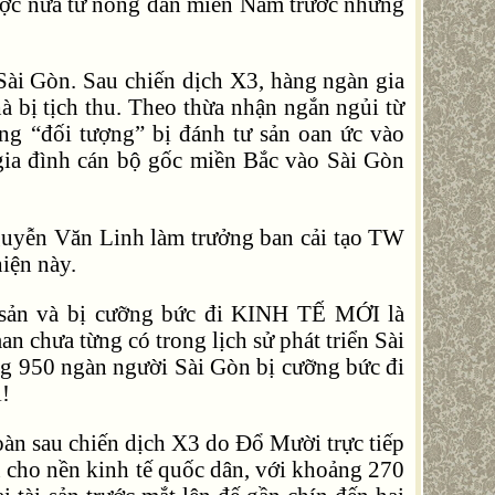
được nữa từ nông dân miền Nam trước những
 Sài Gòn. Sau chiến dịch X3, hàng ngàn gia
 bị tịch thu. Theo thừa nhận ngắn ngủi từ
g “đối tượng” bị đánh tư sản oan ức vào
gia đình cán bộ gốc miền Bắc vào Sài Gòn
guyễn Văn Linh làm trưởng ban cải tạo TW
iện này.
i sản và bị cưỡng bức đi KINH TẾ MỚI là
ưa từng có trong lịch sử phát triển Sài
ảng 950 ngàn người Sài Gòn bị cưỡng bức đi
i!
oàn sau chiến dịch X3 do Đổ Mười trực tiếp
n cho nền kinh tế quốc dân, với khoảng 270