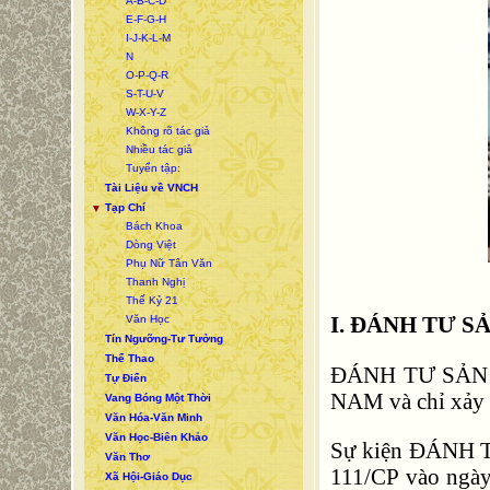
A-B-C-D
E-F-G-H
I-J-K-L-M
N
O-P-Q-R
S-T-U-V
W-X-Y-Z
Không rõ tác giả
Nhiều tác giả
Tuyển tập:
Tài Liệu về VNCH
Tạp Chí
▼
Bách Khoa
Dòng Việt
Phụ Nữ Tân Văn
Thanh Nghị
Thế Kỷ 21
I. ĐÁNH TƯ S
Văn Học
Tín Ngưỡng-Tư Tưởng
Thể Thao
ĐÁNH TƯ SẢN cũ
Tự Điển
NAM và chỉ xảy 
Vang Bóng Một Thời
Văn Hóa-Văn Minh
Văn Học-Biên Khảo
Sự kiện ĐÁNH TƯ
Văn Thơ
111/CP vào ngày
Xã Hội-Giáo Dục