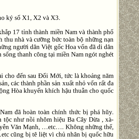
o ký số X1, X2 và X3.
khắp 17 tỉnh thành miền Nam và thành phố
ch thu nhà và cưỡng bức toàn bộ những nạn
hững người dân Việt gốc Hoa vốn đã di dân
h sống thanh công tại miền Nam ngót nghét
i cho đến sau Đổi Mới, tức là khoảng năm
ản, các thành phần sản xuất nhỏ vốn rất đa
 Cộng Hòa khuyến khích hậu thuẫn cho quốc
 Nam đã hoàn toàn chính thức bị phá hũy.
n tộc như nồi nhôm hiệu Ba Cây Dừa , xà-
 Nguyễn Văn Mạnh, …etc…. Không những thế,
tc cũng bị tê liệt vì chủ nhân bị quốc hữu