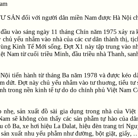
Nam
 SẢN đối với người dân miền Nam được Hà Nội ch
 đầu vào sáng ngày 11 tháng Chín năm 1975 xảy ra 
 chủ yếu nhắm vào nhà của các cư dân thành thị, tị
vùng Kinh Tế Mới sống. Đợt X1 này tập trung vào n
t Nam từ cuối triều Minh, đầu triều nhà Thanh, san
Nội tiến hành từ tháng Ba năm 1978 và được kéo dà
m dứt. Đợt này chủ yếu nhắm vào tư thuơng, tiểu tư s
ịnh trong nền kinh tế tự do do chính phủ Việt Nam
 nhẹ, sản xuất đồ sài gia dụng trong nhà của Việt
Nam sẽ không còn thấy các sản phẫm tự hào của dâ
u cô Ba, xe hơi hiệu La Đalat, hiệu đèn trang trí
sản xuất nhu yếu phẫm như đường, bột giặt, giấy, …e