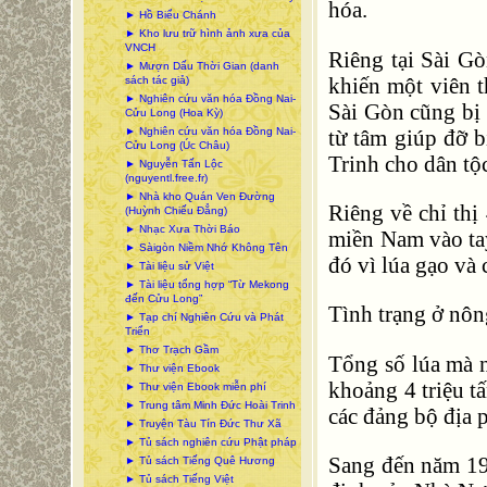
hóa.
► Hồ Biểu Chánh
► Kho lưu trữ hình ảnh xưa của
VNCH
Riêng tại Sài Gò
► Mượn Dấu Thời Gian (danh
khiến một viên t
sách tác giả)
► Nghiên cứu văn hóa Đồng Nai-
Sài Gòn cũng bị b
Cửu Long (Hoa Kỳ)
từ tâm giúp đỡ b
► Nghiên cứu văn hóa Đồng Nai-
Cửu Long (Úc Châu)
Trinh cho dân tộ
► Nguyễn Tấn Lộc
(nguyentl.free.fr)
► Nhà kho Quán Ven Đường
Riêng về chỉ th
(Huỳnh Chiếu Đẳng)
► Nhạc Xưa Thời Báo
miền Nam vào ta
► Sàigòn Niềm Nhớ Không Tên
đó vì lúa gạo và
► Tài liệu sử Việt
► Tài liệu tổng hợp “Từ Mekong
đến Cửu Long”
Tình trạng ở nôn
► Tạp chí Nghiên Cứu và Phát
Triển
► Thơ Trạch Gầm
Tổng số lúa mà 
► Thư viện Ebook
khoảng 4 triệu 
► Thư viện Ebook miễn phí
► Trung tâm Minh Đức Hoài Trinh
các đảng bộ địa 
► Truyện Tàu Tín Đức Thư Xã
► Tủ sách nghiên cứu Phật pháp
Sang đến năm 197
► Tủ sách Tiếng Quê Hương
► Tủ sách Tiếng Việt