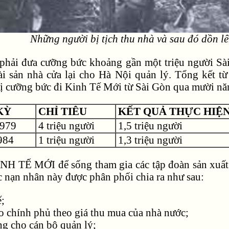
Những người bị tịch thu nhà và sau đó dồn lê
là phải đưa cưỡng bức khoảng gần một triệu người
ài sản nhà cửa lại cho Hà Nội quản lý. Tổng kết t
bị cưỡng bức đi Kinh Tế Mới từ Sài Gòn qua mười
KỲ
CHỈ TIÊU
KẾT QUẢ THỰC HIỆ
1979
4 triệu người
1,5 triệu người
984
1 triệu người
1,3 triệu người
NH TẾ MỚI để sống tham gia các tập đoàn sản xuất 
c nạn nhân này được phân phối chia ra như sau:
ế;
 chính phủ theo giá thu mua của nhà nước;
ng cho cán bộ quản lý;