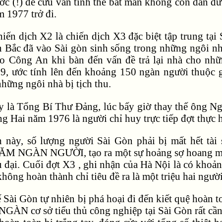
ớc (!) để cứu vãn tình thế bất mãn không còn dằn 
m 1977 trở đi.
iến dịch X2 là chiến dịch X3 đặc biệt tập trung tại
 Bắc đã vào Sài gòn sinh sống trong những ngôi nhà
 Công An khi bàn đến vấn đề trả lại nhà cho nhữn
9, ước tính lên đến khoảng 150 ngàn người thuộc 
những ngôi nhà bị tịch thu.
y là Tổng Bí Thư Đảng, lúc bấy giờ thay thế ông N
g Hai năm 1976 là người chỉ huy trực tiếp đợt thực h
h này, số lượng người Sài Gòn phải bị mất hết tà
 NGÀN NGƯỜI, tạo ra một sự hoảng sợ hoang man ch
u đại. Cuối đợt X3 , ghi nhận của Hà Nội là có kho
ng hoàn thành chỉ tiêu đề ra là một triệu hai ngườ
 Sài Gòn tự nhiên bị phá hoại đi đến kiết quệ hoàn t
NGÀN cơ sở tiểu thủ công nghiệp tại Sài Gòn rất cầ