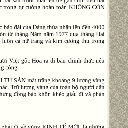
i tài sản trước mắt lên đế gần chín đến hai
nước trong tự cường hoàn toàn KHÔNG CÒN
ác báo đài của Đảng thừa nhận lên đến 4000
 Gòn từ tháng Năm năm 1977 qua tháng Hai
 luôn cả nữ trang và kim cương thu trong
ười Việt gốc Hoa ra đi bán chính thức nếu
ng cộng.
NH TƯ SẢN mất trắng khoảng 9 lượng vàng
n khác. Trữ lượng vàng của toàn bộ người dân
hưng đồng bào khôn khéo giấu đi và phản
iều phải đi về vùng KINH TẾ MỚI, là những