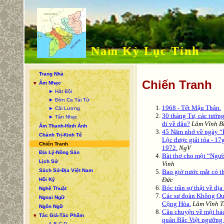
Nam Kỳ Lục Tỉnh
Trang Nhà
Chiến Tranh
Âm Nhạc
▼
► Hát Bội
► Đờn Ca Tài Tử
1968 - Tết Mậu Thân.
► Cải Lương
30 tháng Tư, các tướn
► Tân Nhạc
đi về đâu?
Lâm Vĩnh B
Âm Thanh-Hình Ảnh
45 Năm nhớ về ngày “
Chánh Trị-Kinh Tế
Lộc được giải tỏa - 1
Chiến Tranh
1972.
NgV
Địa Lý-Nông Sản
Bài thơ cho một “Ngườ
Lịch Sử
Vinh
Sách Sử-Địa Việt Nam
Bao giờ nước mắt có t
Đức
Hồi Ký
Bóc trần sự thật về đị
Nghệ Thuật
Các sư đoàn Không Quâ
Ngoại Ngữ
Cộng Hòa.
Lâm Vĩnh T
Ngôn Ngữ
Câu chuyện về một bá
Tác Giả-Tác Phẩm
▼
quân Bắc Việt ngưỡng
A-B-C-D