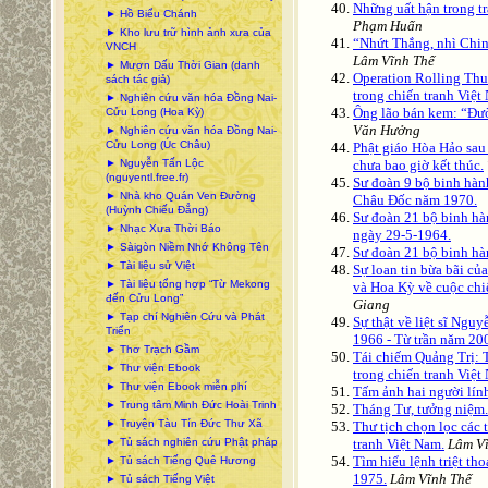
Những uất hận trong t
► Hồ Biểu Chánh
Phạm Huấn
► Kho lưu trữ hình ảnh xưa của
“Nhứt Thắng, nhì Chi
VNCH
Lâm Vĩnh Thế
► Mượn Dấu Thời Gian (danh
Operation Rolling Thu
sách tác giả)
trong chiến tranh Việt
► Nghiên cứu văn hóa Đồng Nai-
Ông lão bán kem: “Đườ
Cửu Long (Hoa Kỳ)
Văn Hưởng
► Nghiên cứu văn hóa Đồng Nai-
Cửu Long (Úc Châu)
Phật giáo Hòa Hảo sau
► Nguyễn Tấn Lộc
chưa bao giờ kết thúc.
(nguyentl.free.fr)
Sư đoàn 9 bộ binh hàn
► Nhà kho Quán Ven Đường
Châu Đốc năm 1970.
(Huỳnh Chiếu Đẳng)
Sư đoàn 21 bộ binh h
► Nhạc Xưa Thời Báo
ngày 29-5-1964.
► Sàigòn Niềm Nhớ Không Tên
Sư đoàn 21 bộ binh h
► Tài liệu sử Việt
Sự loan tin bừa bãi c
► Tài liệu tổng hợp “Từ Mekong
và Hoa Kỳ về cuộc chi
đến Cửu Long”
Giang
► Tạp chí Nghiên Cứu và Phát
Sự thật về liệt sĩ Ngu
Triển
1966 - Từ trần năm 20
► Thơ Trạch Gầm
Tái chiếm Quảng Trị: 
► Thư viện Ebook
trong chiến tranh Việt
► Thư viện Ebook miễn phí
Tấm ảnh hai người lín
► Trung tâm Minh Đức Hoài Trinh
Tháng Tư, tưởng niệm.
► Truyện Tàu Tín Đức Thư Xã
Thư tịch chọn lọc các t
► Tủ sách nghiên cứu Phật pháp
tranh Việt Nam.
Lâm V
Tìm hiểu lệnh triệt th
► Tủ sách Tiếng Quê Hương
1975.
Lâm Vĩnh Thế
► Tủ sách Tiếng Việt