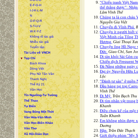
“Chiến tranh Việt Nam
E-F-G-H
thể thắng được”: Nhận
I-J-K-L-M
Lâm Vĩnh Thế
N
Chúng ta là con cháu 
O-P-Q-R
Nguyễn Gia Việt
S-T-U-V
Chuyến đi Vĩnh Phú.
B
W-X-Y-Z
Chuyện ít người biết v
Việt Minh của Tổng 
Không rõ tác giả
Hương.
Giai Thoại Xư
Nhiều tác giả
Chuyện ông Hồ Ngọc v
Tuyển tập:
Đức.
Giao Chỉ, San Jo
Tài Liệu về VNCH
Di tản khỏi Sài Gòn c
Tạp Chí
▼
Chiến dịch Frequent W
Bách Khoa
Đà Nẵng những ngày c
Dòng Việt
Đại úy Nguyễn Hữu L
Phụ Nữ Tân Văn
Lộc
Thanh Nghị
“Đánh tư sản” ở miền 
Thế Kỷ 21
Ðầu hàng tại trại Car
Văn Học
Vĩnh Thế
Tín Ngưỡng-Tư Tưởng
Đi Mỹ.
Trần Bạch Thu
Đi tìm nhân vật trong b
Thể Thao
Khanh
Tự Điển
Điều chưa kể của một
Vang Bóng Một Thời
Tuấn Khanh
Văn Hóa-Văn Minh
Em không nhìn được xa
Văn Học-Biên Khảo
Duơng‎
Văn Thơ
Hận.
Trần Đức Thạch
Xã Hội-Giáo Dục
Giới thiệu phim “My S