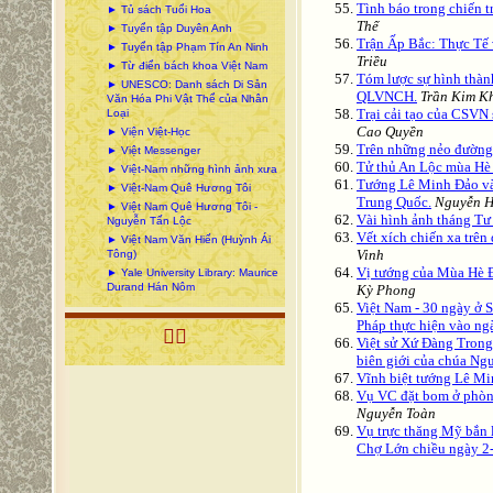
Tình báo trong chiến 
► Tủ sách Tuổi Hoa
Thế
► Tuyển tập Duyên Anh
Trận Ấp Bắc: Thực Tế
► Tuyển tập Phạm Tín An Ninh
Triều
► Từ điển bách khoa Việt Nam
Tóm lược sự hình thà
► UNESCO: Danh sách Di Sản
QLVNCH.
Trần Kim K
Văn Hóa Phi Vật Thể của Nhân
Trại cải tạo của CSVN
Loại
Cao Quyền
► Viện Việt-Học
Trên những nẻo đường
► Việt Messenger
Tử thủ An Lộc mùa Hè
► Việt-Nam những hình ảnh xưa
Tướng Lê Minh Đảo và 
► Việt-Nam Quê Hương Tôi
Trung Quốc.
‎Nguyễn H
► Việt Nam Quê Hương Tôi -
Vài hình ảnh tháng T
Nguyễn Tấn Lộc
Vết xích chiến xa trê
► Việt Nam Văn Hiến (Huỳnh Ái
Vinh‎
Tông)
Vị tướng của Mùa Hè 
► Yale University Library: Maurice
Durand Hán Nôm
Kỳ Phong
Việt Nam - 30 ngày ở 
Pháp thực hiện vào ng

Việt sử Xứ Đàng Tron
biên giới của chúa Ng
Vĩnh biệt tướng Lê Mi
Vụ VC đặt bom ở phòn
Nguyễn Toàn
Vụ trực thăng Mỹ bắn 
Chợ Lớn chiều ngày 