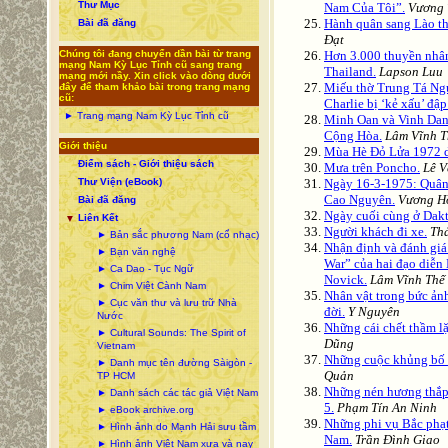
Thư Mục
Nam Của Tôi”.
Vương 
Hành quân sang Lào t
Bài đã đăng
Đạt
Chúng tôi đang chuyển dần bài từ trang
Hơn 3.000 thuyền nhân
mạng Nam Kỳ Lục Tỉnh cũ sang trang
Thailand.
Lapson Luu
mạng mới nầy. Xin click vào dòng dưới
Miếu thờ Trung Tá Ng
đây để tham khảo bài trong trang mạng
cũ:
Charlie bị ‘kẻ xấu’ đập
► Trang mạng Nam Kỳ Lục Tỉnh cũ
Minh Oan và Vinh Dan
Cộng Hòa.
Lâm Vĩnh T
Giới thiệu
Mùa Hè Đỏ Lửa 1972 d
Điểm sách - Giới thiệu sách
Mưa trên Poncho.
Lê 
Thư Viện (eBook)
Ngày 16-3-1975: Quân 
Cao Nguyên.
‎Vương H
Bài đã đăng
Ngày cuối cùng ở Dakt
Liên Kết
▼
Người khách đi xe.
Th
► Bản sắc phương Nam (cổ nhạc)
Nhận định và đánh g
► Bạn văn nghệ
War” của hai đạo diễ
► Ca Dao - Tục Ngữ
Novick.
Lâm Vĩnh Thế‎
► Chim Việt Cành Nam
Nhân vật trong bức ản
► Cục văn thư và lưu trữ Nhà
đời.
Y Nguyên
Nước
Những cái chết thầm l
► Cultural Sounds: The Spirit of
Dũng
Vietnam
Những cuộc khủng bố 
► Danh mục tên đường Sàigòn -
Quản
TP HCM
Những nén hương thắp
► Danh sách các tác giả Việt Nam
5.
Phạm Tín An Ninh
► eBook archive.org
Những phi vụ Bắc phạ
► Hình ảnh do Mạnh Hải sưu tầm
Nam.
Trần Đình Giao
► Hình ảnh Việt Nam xưa và nay