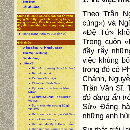
Thư Mục
Bài đã đăng
Theo Trần N
Chúng tôi đang chuyển dần bài từ trang
mạng Nam Kỳ Lục Tỉnh cũ sang trang
cùng») và Ng
mạng mới nầy. Xin click vào dòng dưới
đây để tham khảo bài trong trang mạng
cũ:
«Đệ Tứ» khô
► Trang mạng Nam Kỳ Lục Tỉnh cũ
Trong cuốn 
Giới thiệu
Điểm sách - Giới thiệu sách
đầy rẫy nhữn
Thư Viện (eBook)
việc khủng b
Bài đã đăng
Liên Kết
▼
trong đó có 
► Bản sắc phương Nam (cổ nhạc)
► Bạn văn nghệ
Chánh, Nguyễ
► Ca Dao - Tục Ngữ
► Chim Việt Cành Nam
Trần Văn Sĩ. 
► Cục văn thư và lưu trữ Nhà
Nước
đó đang ẩn tr
► Cultural Sounds: The Spirit of
Vietnam
Sử» Đảng hà
► Danh mục tên đường Sàigòn -
TP HCM
những anh hùn
► Danh sách các tác giả Việt Nam
► eBook archive.org
► Hình ảnh do Mạnh Hải sưu tầm
Sự thật trái l
► Hình ảnh Việt Nam xưa và nay