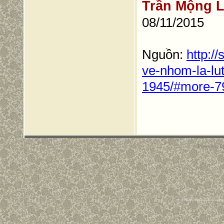
Trần Mộng 
08/11/2015
Nguồn:
http:/
ve-nhom-la-lu
1945/#more-7
Powered B