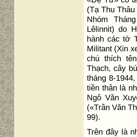
(Tạ Thu Thâu 
Nhóm Tháng 
Lêlinnit) do
hành các tờ 
Militant (Xin
chú thích t
Thạch, cây bú
tháng 8-1944
tiền thân là
Ngô Văn Xuyế
(«Trần Văn Th
99).
Trên đây là n