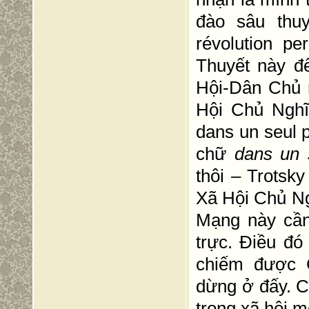
đào sâu thu
révolution p
Thuyết này đ
Hội-Dân Chủ 
Hội Chủ Nghĩ
dans un seul 
chữ
dans un 
thôi – Trotsk
Xã Hội Chủ N
Mạng này cần
trực. Điều đó
chiếm được 
dừng ở đấy. C
trong xã hội m