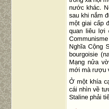
nước khác. N
sau khi nắm đ
một giai cấp 
quan liêu lợ
Communisme v
Nghĩa Cộng Sả
bourgoisie (n
Mạng nửa vời,
mới mà rượu 
Ở một khía cạ
cái nhìn về t
Staline phải ti