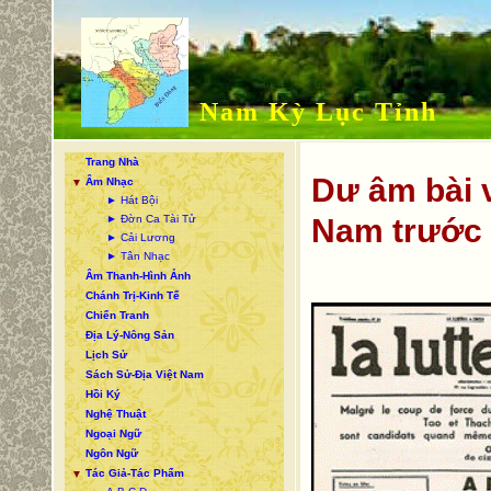
Nam Kỳ Lục Tỉnh
Trang Nhà
Dư âm bài v
Âm Nhạc
▼
► Hát Bội
► Đờn Ca Tài Tử
Nam trước 
► Cải Lương
► Tân Nhạc
Âm Thanh-Hình Ảnh
Chánh Trị-Kinh Tế
Chiến Tranh
Địa Lý-Nông Sản
Lịch Sử
Sách Sử-Địa Việt Nam
Hồi Ký
Nghệ Thuật
Ngoại Ngữ
Ngôn Ngữ
Tác Giả-Tác Phẩm
▼