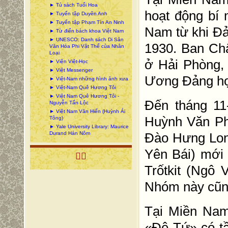
► Tủ sách Tuổi Hoa
hoạt động bí 
► Tuyển tập Duyên Anh
► Tuyển tập Phạm Tín An Ninh
Nam từ khi Đả
► Từ điển bách khoa Việt Nam
► UNESCO: Danh sách Di Sản
1930. Ban Ch
Văn Hóa Phi Vật Thể của Nhân
Loại
ở Hải Phòng,
► Viện Việt-Học
► Việt Messenger
Ương Đảng họp
► Việt-Nam những hình ảnh xưa
► Việt-Nam Quê Hương Tôi
► Việt Nam Quê Hương Tôi -
Đến tháng 11
Nguyễn Tấn Lộc
► Việt Nam Văn Hiến (Huỳnh Ái
Huỳnh Văn Ph
Tông)
► Yale University Library: Maurice
Durand Hán Nôm
Đào Hưng Lon
Yên Bái) mới

Trốtkit (Ngô 
Nhóm này cũng
Tại Miền Nam
«Đệ Tứ» có tầ