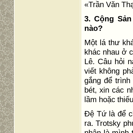
«Trần Văn Thạ
3. Cộng Sản
nào?
Một lá thư kh
khác nhau ở c
Lê. Câu hỏi n
viết không ph
gắng để trình
bét, xin các 
lầm hoặc thiếu
Đệ Tứ là để c
ra. Trotsky ph
nhận là mình t