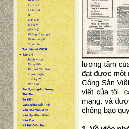
A-B-C-D
E-F-G-H
I-J-K-L-M
N
O-P-Q-R
S-T-U-V
W-X-Y-Z
Không rõ tác giả
Nhiều tác giả
Tuyển tập:
Tài Liệu về VNCH
Tạp Chí
▼
Bách Khoa
lương tâm của
Dòng Việt
Phụ Nữ Tân Văn
đạt được một 
Thanh Nghị
Thế Kỷ 21
Cộng Sản Việt
Văn Học
Tín Ngưỡng-Tư Tưởng
viết của tôi,
Thể Thao
mạng, và được
Tự Điển
Vang Bóng Một Thời
chống bạo quy
Văn Hóa-Văn Minh
Văn Học-Biên Khảo
Văn Thơ
Xã Hội-Giáo Dục
1. Về việc n