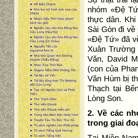
► Hồ Biểu Chánh
nhóm «Đệ Tứ»
► Kho lưu trữ hình ảnh xưa của
VNCH
thực dân. Khi
► Mượn Dấu Thời Gian (danh
sách tác giả)
Sài Gòn đi về
► Nghiên cứu văn hóa Đồng Nai-
Cửu Long (Hoa Kỳ)
«Đệ Tứ» đã về
► Nghiên cứu văn hóa Đồng Nai-
Cửu Long (Úc Châu)
Xuân Trường 
► Nguyễn Tấn Lộc
(nguyentl.free.fr)
► Nhà kho Quán Ven Đường
Văn, David M
(Huỳnh Chiếu Đẳng)
► Nhạc Xưa Thời Báo
(con của Pha
► Sàigòn Niềm Nhớ Không Tên
► Tài liệu sử Việt
Văn Hùm bị th
► Tài liệu tổng hợp “Từ Mekong
đến Cửu Long”
Thạch tại B
► Tạp chí Nghiên Cứu và Phát
Triển
Lòng Son.
► Thơ Trạch Gầm
► Thư viện Ebook
► Thư viện Ebook miễn phí
2. Về các n
► Trung tâm Minh Đức Hoài Trinh
► Truyện Tàu Tín Đức Thư Xã
trong giai đo
► Tủ sách nghiên cứu Phật pháp
► Tủ sách Tiếng Quê Hương
Tại Miền Na
► Tủ sách Tiếng Việt