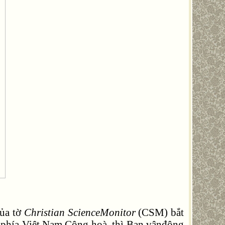
của tờ
Christian ScienceMonitor
(CSM) bắt
ừ phía Việt Nam Cộng hoà, thì Ban vậnđộng