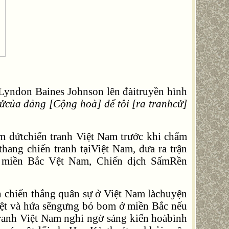
yndon Baines Johnson lên đàitruyền hình
cửcủa đảng [Cộng hoà] để tôi [ra tranhcử]
 dứtchiến tranh Việt Nam trước khi chấm
ang chiến tranh tạiViệt Nam, đưa ra trận
ở miền Bắc Vệt Nam, Chiến dịch SấmRền
n chiến thắng quân sự ở Việt Nam làchuyện
Việt và hứa sẽngưng bỏ bom ở miền Bắc nếu
tranh Việt Nam nghi ngờ sáng kiến hoàbình