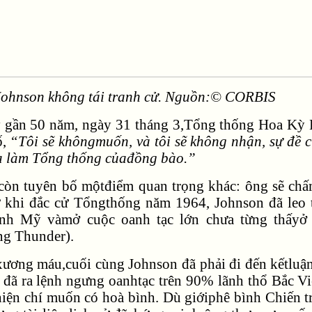
Johnson không tái tranh cử. Nguồn:© CORBIS
 gần 50 năm, ngày 31 tháng 3,Tổng thống Hoa Kỳ L
ố,
“Tôi sẽ khôngmuốn, và tôi sẽ không nhận, sự đề 
a làm Tổng thống củađồng bào.”
òn tuyên bố mộtđiểm quan trọng khác: ông sẽ chấm
 khi đắc cử Tổngthống năm 1964, Johnson đã leo th
ính Mỹ vàmở cuộc oanh tạc lớn chưa từng thấy
ng Thunder).
xương máu,cuối cùng Johnson đã phải đi đến kếtluậ
à đã ra lệnh ngưng oanhtạc trên 90% lãnh thổ Bắc 
hiện chí muốn có hoà bình. Dù giớiphê bình Chiến 