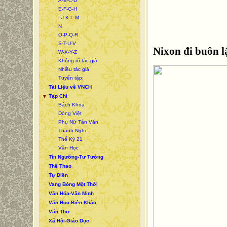
A-B-C-D
E-F-G-H
I-J-K-L-M
N
O-P-Q-R
S-T-U-V
Nixon đi buôn 
W-X-Y-Z
Không rõ tác giả
Nhiều tác giả
Tuyển tập:
Tài Liệu về VNCH
Tạp Chí
▼
Bách Khoa
Dòng Việt
Phụ Nữ Tân Văn
Thanh Nghị
Thế Kỷ 21
Văn Học
Tín Ngưỡng-Tư Tưởng
Thể Thao
Tự Điển
Vang Bóng Một Thời
Văn Hóa-Văn Minh
Văn Học-Biên Khảo
Văn Thơ
Xã Hội-Giáo Dục