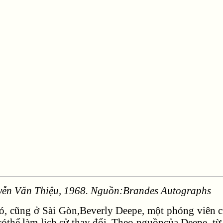
ễn Văn Thiệu, 1968. Nguồn:Brandes Autographs
đó, cũng ở Sài Gòn,Beverly Deepe, một phóng viên 
cóthể làm lịch sử thay đổi. Theo nguồncủa Deepe, t