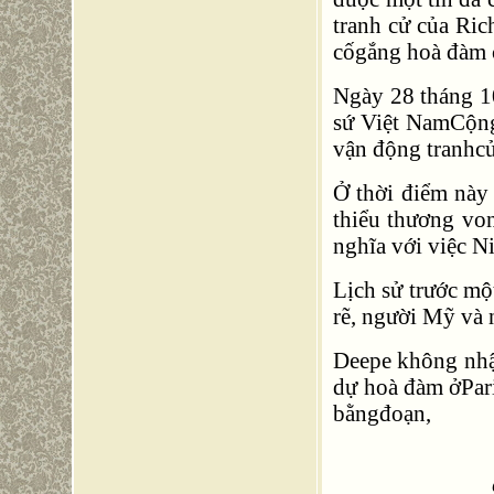
tranh cử của Ri
cốgắng hoà đàm 
Ngày 28 tháng 1
sứ Việt NamCộng
vận động tranhc
Ở thời điểm này
thiểu thương vo
nghĩa với việc N
Lịch sử trước mộ
rẽ, người Mỹ và 
Deepe không nhậ
dự hoà đàm ởPari
bằngđoạn,