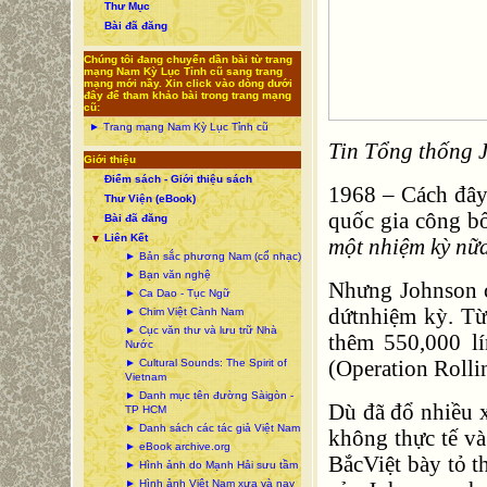
Thư Mục
Bài đã đăng
Chúng tôi đang chuyển dần bài từ trang
mạng Nam Kỳ Lục Tỉnh cũ sang trang
mạng mới nầy. Xin click vào dòng dưới
đây để tham khảo bài trong trang mạng
cũ:
► Trang mạng Nam Kỳ Lục Tỉnh cũ
Tin Tổng thống 
Giới thiệu
Điểm sách - Giới thiệu sách
1968 – Cách đây
Thư Viện (eBook)
quốc gia công b
Bài đã đăng
Liên Kết
▼
một nhiệm kỳ nữ
► Bản sắc phương Nam (cổ nhạc)
► Bạn văn nghệ
Nhưng Johnson c
► Ca Dao - Tục Ngữ
dứtnhiệm kỳ. Từ
► Chim Việt Cành Nam
► Cục văn thư và lưu trữ Nhà
thêm 550,000 l
Nước
(Operation Rolli
► Cultural Sounds: The Spirit of
Vietnam
► Danh mục tên đường Sàigòn -
Dù đã đổ nhiều 
TP HCM
► Danh sách các tác giả Việt Nam
không thực tế v
► eBook archive.org
BắcViệt bày tỏ t
► Hình ảnh do Mạnh Hải sưu tầm
► Hình ảnh Việt Nam xưa và nay