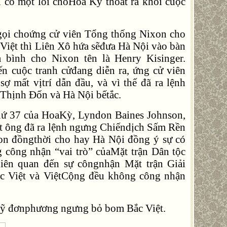
n có một lối choHoa Kỳ thoát ra khỏi cuộc
gọi choứng cử viên Tổng thống Nixon cho
Việt thì Liên Xô hứa sẽđưa Hà Nội vào bàn
 bình cho Nixon tên là Henry Kisinger.
n cuộc tranh cửđang diễn ra, ứng cử viên
 mất vịtrí dẫn đầu, và vì thế đã ra lệnh
 Thịnh Đốn và Hà Nội bếtắc.
hứ 37 của HoaKỳ, Lyndon Baines Johnson,
ết ông đã ra lệnh ngưng Chiếndịch Sấm Rền
on đồngthời cho hay Hà Nội đồng ý sự có
công nhận “vai trò” củaMặt trận Dân tộc
n quan đến sự côngnhận Mặt trận Giải
Bắc Việt và ViệtCộng đều không công nhận
Mỹ đơnphương ngưng bỏ bom Bắc Việt.