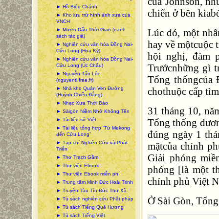
của Johnson, nh
► Hồ Biểu Chánh
chiến ở bên kia
► Kho lưu trữ hình ảnh xưa của
VNCH
► Mượn Dấu Thời Gian (danh
Lúc đó, một nhâ
sách tác giả)
hay về mộtcuộc t
► Nghiên cứu văn hóa Đồng Nai-
Cửu Long (Hoa Kỳ)
hội nghị, đàm 
► Nghiên cứu văn hóa Đồng Nai-
Trướcnhững gì t
Cửu Long (Úc Châu)
► Nguyễn Tấn Lộc
Tổng thốngcủa Đ
(nguyentl.free.fr)
► Nhà kho Quán Ven Đường
chothuộc cấp tì
(Huỳnh Chiếu Đẳng)
► Nhạc Xưa Thời Báo
31 tháng 10, nă
► Sàigòn Niềm Nhớ Không Tên
► Tài liệu sử Việt
Tổng thống đươn
► Tài liệu tổng hợp “Từ Mekong
đúng ngày 1 thá
đến Cửu Long”
► Tạp chí Nghiên Cứu và Phát
mặtcủa chính ph
Triển
Giải phóng miề
► Thơ Trạch Gầm
► Thư viện Ebook
phóng [là một t
► Thư viện Ebook miễn phí
chính phủ Việt 
► Trung tâm Minh Đức Hoài Trinh
► Truyện Tàu Tín Đức Thư Xã
Ở Sài Gòn, Tổng
► Tủ sách nghiên cứu Phật pháp
► Tủ sách Tiếng Quê Hương
► Tủ sách Tiếng Việt