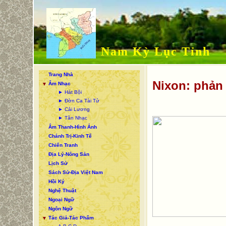
Nam Kỳ Lục Tỉnh
Trang Nhà
Nixon: phản
Âm Nhạc
▼
► Hát Bội
► Đờn Ca Tài Tử
► Cải Lương
► Tân Nhạc
Âm Thanh-Hình Ảnh
Chánh Trị-Kinh Tế
Chiến Tranh
Địa Lý-Nông Sản
Lịch Sử
Sách Sử-Địa Việt Nam
Hồi Ký
Nghệ Thuật
Ngoại Ngữ
Ngôn Ngữ
Tác Giả-Tác Phẩm
▼