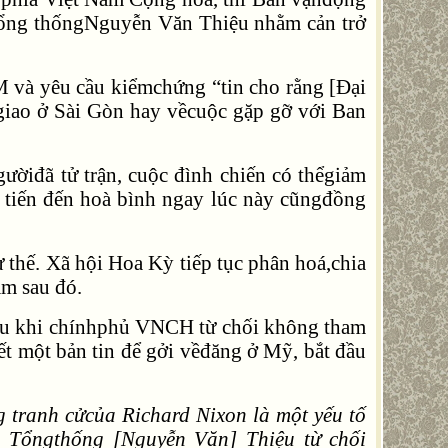
 Tổng thốngNguyễn Văn Thiệu nhằm cản trở
M và yêu cầu kiểmchứng “tin cho rằng [Đại
iao ở Sài Gòn hay vềcuộc gặp gỡ với Ban
ườiđã tử trận, cuộc đình chiến có thểgiảm
tiến đến hoà bình ngay lúc này cũngđồng
 thế. Xã hội Hoa Kỳ tiếp tục phân hoá,chia
ăm sau đó.
au khi chínhphủ VNCH từ chối không tham
ết một bản tin để gởi vềđăng ở Mỹ, bắt đầu
g tranh cửcủa Richard Nixon là một yếu tố
a Tổngthống [Nguyễn Văn] Thiệu từ chối