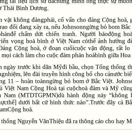
ưng tài liệu lịch sử đãchứng minh ông thực sự muố
bờ Thái Bình Dương.
n vật không đảngphái, cố vấn cho đảng Cộng hoà, 
rao đổi đang xảy ra, nếu Johnsonngừng bỏ bom Bắc 
phánđể chấm dứt chiến tranh. Người báođộng hoà
riển vọng hoà bình ở Việt Nam cóthể ảnh hưởng đế
ảng Cộng hoà, ở đoạn cuốicuộc vận động, rẩt lo sợ
m mọi cách làm cho cuộc đàm phán hoàbình giữa Hoa
m ngày trước khi dân Mỹđi bầu, chọn Tổng thống t
gnhiệm, lên đài truyền hình công bố cho cảnước bi
ng 11 – hoàn toànngừng bỏ bom ở Bắc Việt. Johns
ủ Việt Nam Cộng Hoà tại cuộchoà đàm và Mỹ cũng 
n Nam (MTDTGPMN)dù hành động này “không liê
hựcthể] dưới bất cứ hình thức nào”.Trước đây cả 
NamCộng hoà.
 thống Nguyễn VănThiệu đã ra thông cáo cho hay 