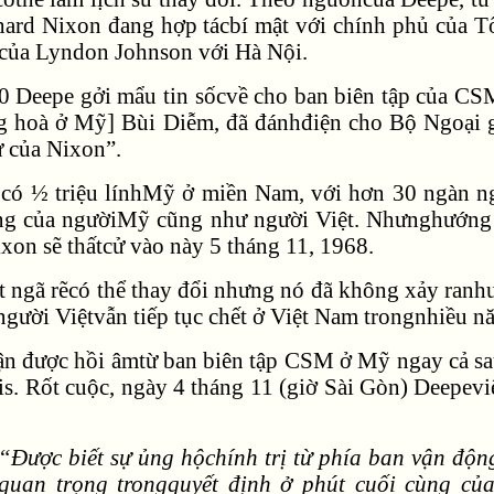
chard Nixon đang hợp tácbí mật với chính phủ của
của Lyndon Johnson với Hà Nội.
0 Deepe gởi mẩu tin sốcvề cho ban biên tập của CS
 hoà ở Mỹ] Bùi Diễm, đã đánhđiện cho Bộ Ngoại g
ử của Nixon”.
 có ½ triệu línhMỹ ở miền Nam, với hơn 30 ngàn ng
ng của ngườiMỹ cũng như người Việt. Nhưnghướng 
ixon sẽ thấtcử vào này 5 tháng 11, 1968.
t ngã rẽcó thể thay đổi nhưng nó đã không xảy ranhư
người Việtvẫn tiếp tục chết ở Việt Nam trongnhiều n
n được hồi âmtừ ban biên tập CSM ở Mỹ ngay cả s
s. Rốt cuộc, ngày 4 tháng 11 (giờ Sài Gòn) Deepevi
“Được biết sự ủng hộchính trị từ phía ban vận độn
quan trọng trongquyết định ở phút cuối cùng củ