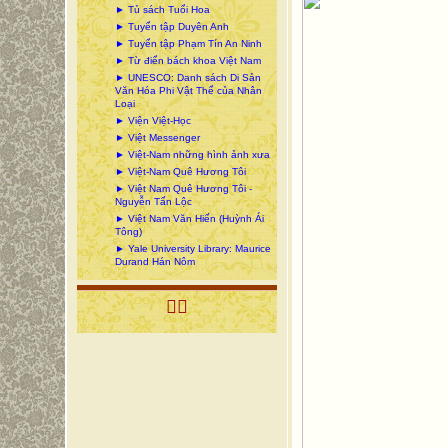
► Tủ sách Tuổi Hoa
► Tuyển tập Duyên Anh
► Tuyển tập Phạm Tín An Ninh
► Từ điển bách khoa Việt Nam
► UNESCO: Danh sách Di Sản
Văn Hóa Phi Vật Thể của Nhân
Loại
► Viện Việt-Học
► Việt Messenger
► Việt-Nam những hình ảnh xưa
► Việt-Nam Quê Hương Tôi
► Việt Nam Quê Hương Tôi -
Nguyễn Tấn Lộc
► Việt Nam Văn Hiến (Huỳnh Ái
Tông)
► Yale University Library: Maurice
Durand Hán Nôm
