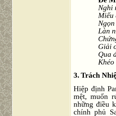
Nghi 
Miếu 
Ngọn 
Làn n
Chứng
Giải 
Qua đ
Khéo 
3. Trách Nh
Hiệp định Pa
mệt, muốn r
những điều k
chính phủ S