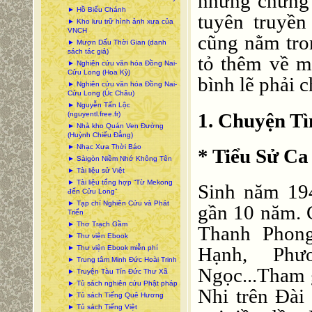
những chứng 
► Hồ Biểu Chánh
tuyên truyền
► Kho lưu trữ hình ảnh xưa của
VNCH
cũng nằm tro
► Mượn Dấu Thời Gian (danh
sách tác giả)
tỏ thêm về m
► Nghiên cứu văn hóa Đồng Nai-
Cửu Long (Hoa Kỳ)
bình lẽ phải c
► Nghiên cứu văn hóa Đồng Nai-
Cửu Long (Úc Châu)
► Nguyễn Tấn Lộc
1. Chuyện Tì
(nguyentl.free.fr)
► Nhà kho Quán Ven Đường
(Huỳnh Chiếu Đẳng)
► Nhạc Xưa Thời Báo
* Tiểu Sử Ca
► Sàigòn Niềm Nhớ Không Tên
► Tài liệu sử Việt
► Tài liệu tổng hợp “Từ Mekong
Sinh năm 19
đến Cửu Long”
► Tạp chí Nghiên Cứu và Phát
gần 10 năm. 
Triển
► Thơ Trạch Gầm
Thanh Phon
► Thư viện Ebook
Hạnh, Ph
► Thư viện Ebook miễn phí
► Trung tâm Minh Đức Hoài Trinh
Ngọc...Tham g
► Truyện Tàu Tín Đức Thư Xã
► Tủ sách nghiên cứu Phật pháp
Nhi trên Đài 
► Tủ sách Tiếng Quê Hương
► Tủ sách Tiếng Việt