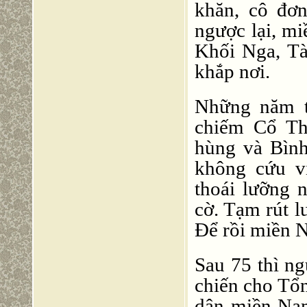
khăn, cô đơn
ngược lại, m
Khối Nga, Tà
khắp nơi.
Những năm t
chiếm Cổ Th
hùng và Bìn
không cứu v
thoái lưỡng 
cờ. Tạm rút l
Để rồi miền N
Sau 75 thì ng
chiến cho Tổ
dân miền Na