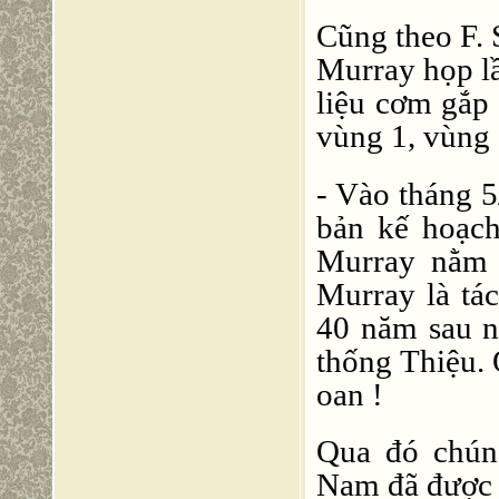
Cũng theo F. 
Murray họp l
liệu cơm gắp
vùng 1, vùng 2
- Vào tháng 5
bản kế hoạc
Murray nằm 
Murray là tá
40 năm sau n
thống Thiệu. 
oan !
Qua đó chúng
Nam đã được 