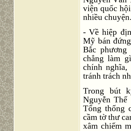
viện quốc hộ
nhiều chuyện.
- Về hiệp đ
Mỹ bán đứng
Bắc phương 
chẳng làm gì
chính nghĩa,
tránh trách n
Trong bút k
Nguyễn Thế H
Tổng thống 
cầm tờ thư c
xâm chiếm m