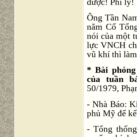
được! Phi lý!
Ông Tần Nam,
năm Cố Tổng 
nói của một
lực VNCH ch
vũ khí thì làm
* Bài phỏng
của tuần b
50/1979, Phạ
- Nhà Báo: K
phủ Mỹ để kê
- Tổng thống