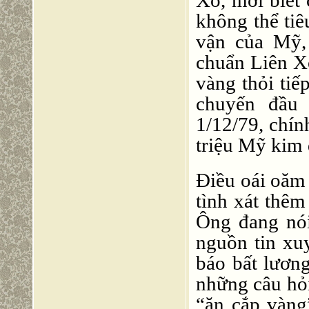
không thể tiê
vận của Mỹ, 
chuẩn Liên Xô
vàng thỏi t
chuyến đầu
1/12/79, chí
triệu Mỹ kim đ
Điều oái oăm
tình xát thê
Ông đang nó
nguồn tin xu
báo bất lươn
những câu hỏi
“ăn cắp vàng