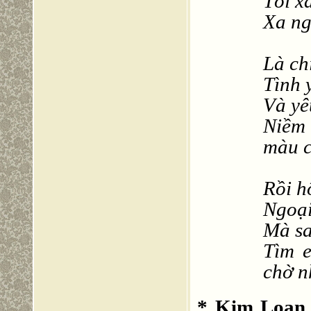
Tôi x
Xa ng
Là ch
Tình
Và yê
Niềm
màu 
Rồi h
Ngoại
Mà sa
Tìm e
chờ 
* Kim Loan 