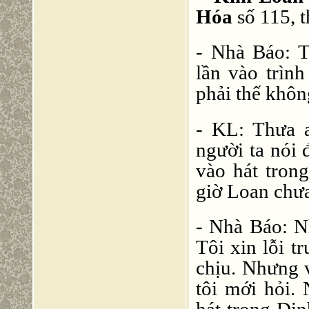
Hóa
số 115, 
- Nhà Báo: 
lần vào trình
phải thế khôn
- KL: Thưa a
người ta nói
vào hát tro
giờ Loan chưa
- Nhà Báo: N
Tôi xin lỗi t
chịu. Nhưng 
tôi mới hỏi.
hát trong Di