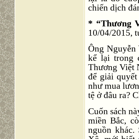
chiến dịch đá
* “Thương Vụ
10/04/2015, t
Ông Nguyễn 
kể lại trong
Thương Việt 
để giải quyết
như mua lương
tệ ở đâu ra? C
Cuốn sách nà
miền Bắc, cò
nguồn khác.
Xô, mới biết 