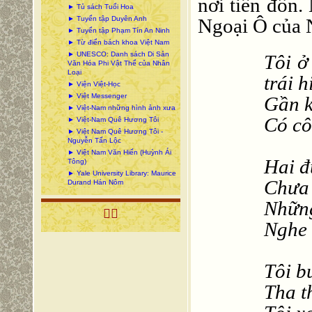
nơi tiền đồn.
► Tủ sách Tuổi Hoa
► Tuyển tập Duyên Anh
Ngoại Ô của 
► Tuyển tập Phạm Tín An Ninh
► Từ điển bách khoa Việt Nam
► UNESCO: Danh sách Di Sản
Tôi ở
Văn Hóa Phi Vật Thể của Nhân
Loại
trái h
► Viện Việt-Học
► Việt Messenger
Gần k
► Việt-Nam những hình ảnh xưa
Có cô
► Việt-Nam Quê Hương Tôi
► Việt Nam Quê Hương Tôi -
Nguyễn Tấn Lộc
► Việt Nam Văn Hiến (Huỳnh Ái
Hai đ
Tông)
► Yale University Library: Maurice
Chưa 
Durand Hán Nôm
Những

Nghe 
Tôi bư
Tha th