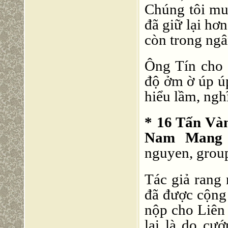
Chúng tôi mu
đã giữ lại hơ
còn trong ngâ
Ông Tín cho 
độ ởm ờ úp 
hiểu lầm, ngh
* 16 Tấn Va
Nam Mang 
nguyen, grou
Tác giả rang 
đã được cộn
nộp cho Liên
lại là do cư