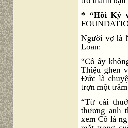
trở thành bạn 
* “Hồi Ký v
FOUNDATI
Người vợ là N
Loan:
“Cô ấy khôn
Thiệu ghen v
Đức là chuyệ
trợn một tră
“Từ cái thu
thương anh t
xem Cô là ngư
mặt trong cu