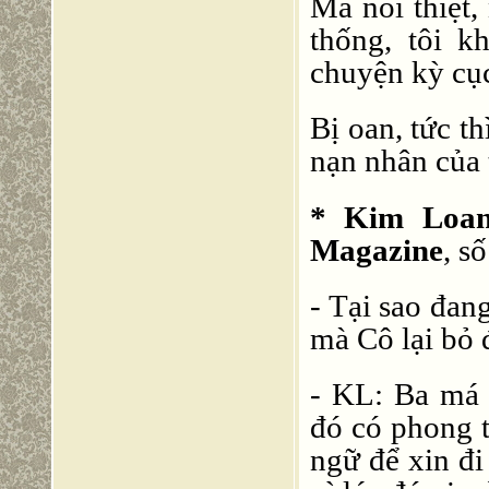
Mà nói thiệt
thống, tôi k
chuyện kỳ cu
Bị oan, tức th
nạn nhân của 
* Kim Loan
Magazine
, s
- Tại sao đan
mà Cô lại bỏ 
- KL: Ba má t
đó có phong t
ngữ để xin đi