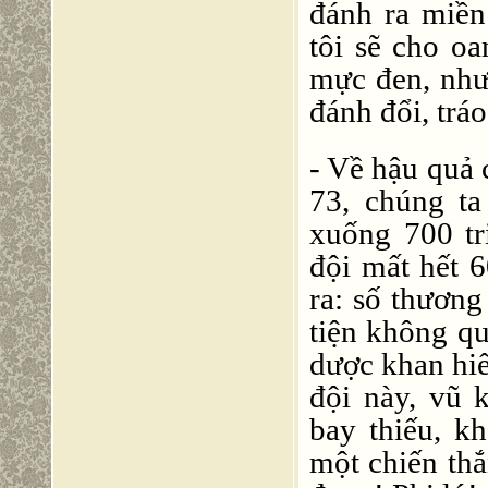
đánh ra miền
tôi sẽ cho oa
mực đen, nh
đánh đổi, tráo
- Về hậu quả 
73, chúng ta 
xuống 700 tr
đội mất hết
ra: số thương
tiện không qu
dược khan hiế
đội này, vũ k
bay thiếu, 
một chiến th