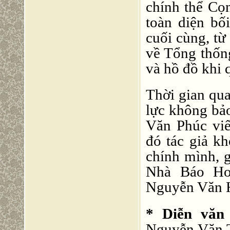
chính thể Cọ
toàn diện b
cuối cùng, từ
về Tổng thống
và hồ đồ khi 
Thời gian qua
lực không b
Văn Phúc viê
đó tác giả k
chính mình, 
Nhà Báo Hoà
Nguyễn Văn H
* Diễn văn 
Nguyễn Văn Th