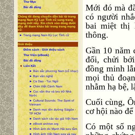
Thư Mục
Mới đó mà đã
Bài đã đăng
có người nhắ
Chúng tôi đang chuyển dần bài từ trang
mạng Nam Kỳ Lục Tỉnh cũ sang trang
bai miệt thị
mạng mới nầy. Xin click vào dòng dưới
đây để tham khảo bài trong trang mạng
cũ:
thông.
► Trang mạng Nam Kỳ Lục Tỉnh cũ
Giới thiệu
Gần 10 năm c
Điểm sách - Giới thiệu sách
Thư Viện (eBook)
đối, chửi bớ
Bài đã đăng
đồng minh lẫ
Liên Kết
▼
► Bản sắc phương Nam (cổ nhạc)
mọi thủ đoạn
► Bạn văn nghệ
► Ca Dao - Tục Ngữ
nhằm hạ bệ, l
► Chim Việt Cành Nam
► Cục văn thư và lưu trữ Nhà
Nước
Cuối cùng, Ô
► Cultural Sounds: The Spirit of
Vietnam
cơ hội nào để
► Danh mục tên đường Sàigòn -
TP HCM
► Danh sách các tác giả Việt Nam
Có một số ng
► eBook archive.org
► Hình ảnh do Mạnh Hải sưu tầm
► Hình ảnh Việt Nam xưa và nay