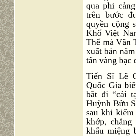
qua phi cảng
trên bước 
quyền cộng s
Khố Việt Na
Thế mà Văn T
xuất bản nă
tấn vàng bạc 
Tiến Sĩ Lê
Quốc Gia biế
bắt đi “cải 
Huỳnh Bửu Sơ
sau khi kiểm
khớp, chẳng 
khẩu miệng b