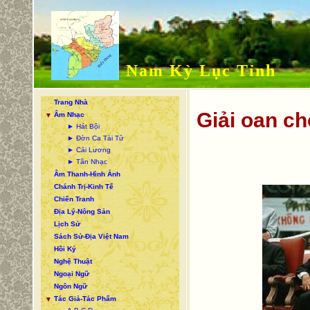
Nam Kỳ Lục Tỉnh
Trang Nhà
Giải oan c
Âm Nhạc
▼
► Hát Bội
► Đờn Ca Tài Tử
► Cải Lương
► Tân Nhạc
Âm Thanh-Hình Ảnh
Chánh Trị-Kinh Tế
Chiến Tranh
Địa Lý-Nông Sản
Lịch Sử
Sách Sử-Địa Việt Nam
Hồi Ký
Nghệ Thuật
Ngoại Ngữ
Ngôn Ngữ
Tác Giả-Tác Phẩm
▼