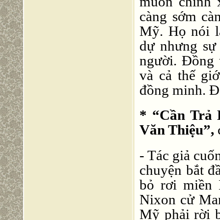
muốn chính xa
càng sớm cà
Mỹ. Họ nói l
dự nhưng sự 
người. Đồng t
và cả thế giớ
đồng minh. Đó
* “Cần Trả 
Văn Thiệu”,
- Tác giả cu
chuyện bắt đầ
bỏ rơi miền
Nixon cử Mart
Mỹ phải rời 