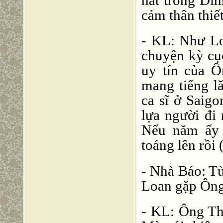
cảm thân thiế
- KL: Như Lo
chuyện kỳ cu
uy tín của Ô
mang tiếng l
ca sĩ ở Saig
lựa người đi 
Nếu năm ấ
toáng lên rồi (
- Nhà Báo: T
Loan gặp Ông
- KL: Ông Thi