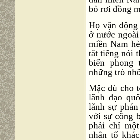
bỏ rơi đồng m
Họ vận động c
ở nước ngoài
miền Nam hè
tắt tiếng nó
biến phong 
những trò nhố
Mặc dù cho tớ
lãnh đạo quố
lãnh sự phán
với sự công b
phải chỉ mộ
nhân tố khá