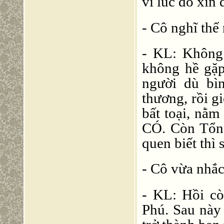
vì lúc đó xin
- Cô nghĩ thế
- KL: Không.
không hề gặp
người dù bì
thương, rồi g
bất toại, nằm
CÓ. Còn Tổng
quen biết thì 
- Cô vừa nhắc
- KL: Hồi cò
Phú. Sau này 