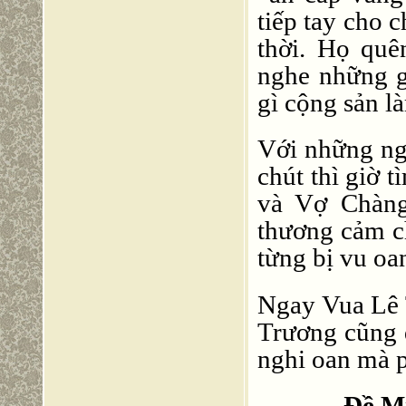
tiếp tay cho 
thời. Họ quê
nghe những g
gì cộng sản l
Với những ngư
chút thì giờ 
và Vợ Chàng
thương cảm c
từng bị vu oan
Ngay Vua Lê 
Trương cũng 
nghi oan mà p
Đề M