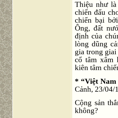
Thiệu như là
chiến đấu ch
chiến bại bơ
Ông, đất nư
định của chún
lòng dũng cả
gia trong gia
cố tâm xâm l
kiên tâm chiế
* “Việt Nam
Cảnh, 23/04/1
Cộng sản thắn
không?