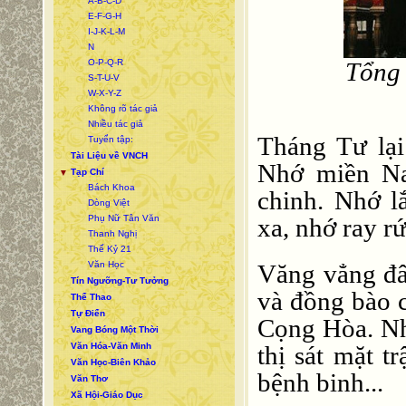
A-B-C-D
E-F-G-H
I-J-K-L-M
N
O-P-Q-R
Tổng 
S-T-U-V
W-X-Y-Z
Không rõ tác giả
Nhiều tác giả
Tháng Tư lại
Tuyển tập:
Tài Liệu về VNCH
Nhớ miền Na
Tạp Chí
▼
Bách Khoa
chinh. Nhớ l
Dòng Việt
xa, nhớ ray r
Phụ Nữ Tân Văn
Thanh Nghị
Thế Kỷ 21
Văng vẳng đâ
Văn Học
Tín Ngưỡng-Tư Tưởng
và đồng bào 
Thể Thao
Tự Điển
Cọng Hòa. Nh
Vang Bóng Một Thời
thị sát mặt
Văn Hóa-Văn Minh
Văn Học-Biên Khảo
bệnh binh...
Văn Thơ
Xã Hội-Giáo Dục