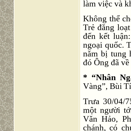
làm việc và kh
Không thể ch
Trẻ đăng loạ
đến kết luậ
ngoại quốc. 
năm bị tung h
đó Ông đã về 
* “Nhân Ngà
Vàng”, Bùi Tí
Trưa 30/04/7
một người t
Văn Hảo, Ph
chánh, có ch