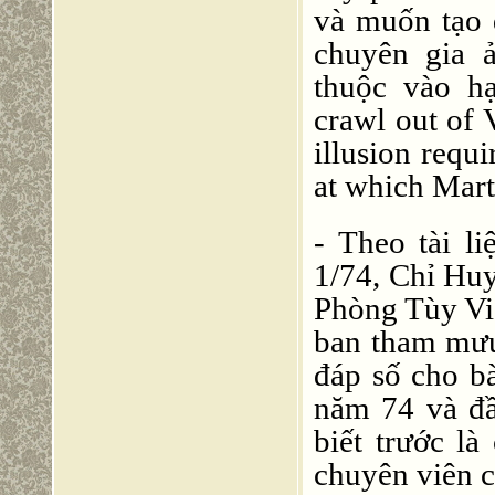
và muốn tạo 
chuyên gia 
thuộc vào 
crawl out of 
illusion requ
at which Mart
- Theo tài li
1/74, Chỉ Hu
Phòng Tùy Vi
ban tham mưu
đáp số cho b
năm 74 và đầ
biết trước l
chuyên viên c