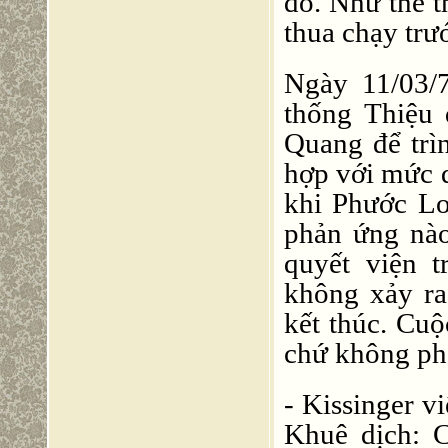
đó. Như thế t
thua chạy trướ
Ngày 11/03/
thống Thiệu 
Quang để trìn
hợp với mức
khi Phước Lo
phản ứng nào
quyết viện 
không xảy ra
kết thúc. Cu
chứ không phả
- Kissinger v
Khuê dịch: C