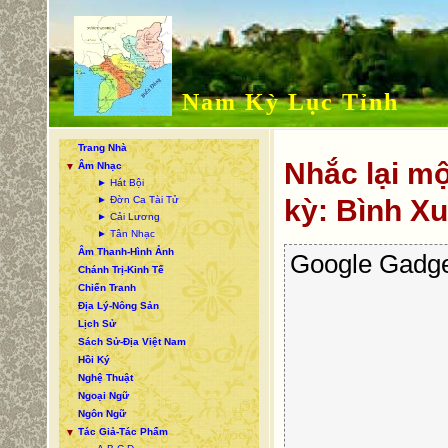
Nam Kỳ Lục Tỉnh
Trang Nhà
Nhắc lại mộ
Âm Nhạc
▼
► Hát Bội
► Đờn Ca Tài Tử
kỳ: Bình X
► Cải Lương
► Tân Nhạc
Âm Thanh-Hình Ảnh
Google Gadge
Chánh Trị-Kinh Tế
Chiến Tranh
Địa Lý-Nông Sản
Lịch Sử
Sách Sử-Địa Việt Nam
Hồi Ký
Nghệ Thuật
Ngoại Ngữ
Ngôn Ngữ
Tác Giả-Tác Phẩm
▼