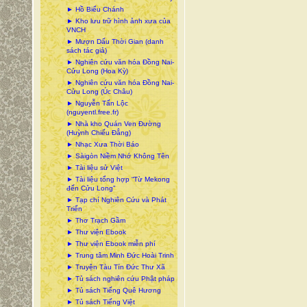
► Hồ Biểu Chánh
► Kho lưu trữ hình ảnh xưa của
VNCH
► Mượn Dấu Thời Gian (danh
sách tác giả)
► Nghiên cứu văn hóa Đồng Nai-
Cửu Long (Hoa Kỳ)
► Nghiên cứu văn hóa Đồng Nai-
Cửu Long (Úc Châu)
► Nguyễn Tấn Lộc
(nguyentl.free.fr)
► Nhà kho Quán Ven Đường
(Huỳnh Chiếu Đẳng)
► Nhạc Xưa Thời Báo
► Sàigòn Niềm Nhớ Không Tên
► Tài liệu sử Việt
► Tài liệu tổng hợp “Từ Mekong
đến Cửu Long”
► Tạp chí Nghiên Cứu và Phát
Triển
► Thơ Trạch Gầm
► Thư viện Ebook
► Thư viện Ebook miễn phí
► Trung tâm Minh Đức Hoài Trinh
► Truyện Tàu Tín Đức Thư Xã
► Tủ sách nghiên cứu Phật pháp
► Tủ sách Tiếng Quê Hương
► Tủ sách Tiếng Việt