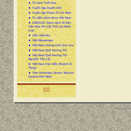
► Tủ sách Tuổi Hoa
► Tuyển tập Duyên Anh
► Tuyển tập Phạm Tín An Ninh
► Từ điển bách khoa Việt Nam
► UNESCO: Danh sách Di Sản
Văn Hóa Phi Vật Thể của Nhân
Loại
► Viện Việt-Học
► Việt Messenger
► Việt-Nam những hình ảnh xưa
► Việt-Nam Quê Hương Tôi
► Việt Nam Quê Hương Tôi -
Nguyễn Tấn Lộc
► Việt Nam Văn Hiến (Huỳnh Ái
Tông)
► Yale University Library: Maurice
Durand Hán Nôm

Powered B