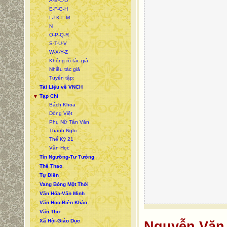
A-B-C-D
E-F-G-H
I-J-K-L-M
N
O-P-Q-R
S-T-U-V
W-X-Y-Z
Không rõ tác giả
Nhiều tác giả
Tuyển tập:
Tài Liệu về VNCH
Tạp Chí
▼
Bách Khoa
Dòng Việt
Phụ Nữ Tân Văn
Thanh Nghị
Thế Kỷ 21
Văn Học
Tín Ngưỡng-Tư Tưởng
Thể Thao
Tự Điển
Vang Bóng Một Thời
Văn Hóa-Văn Minh
Văn Học-Biên Khảo
Văn Thơ
Xã Hội-Giáo Dục
Nguyễn Văn