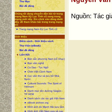
Thư Mục
Bài đã đăng
Chúng tôi đang chuyển dần bài từ trang
Nguồn: Tác gi
mạng Nam Kỳ Lục Tỉnh cũ sang trang
mạng mới nầy. Xin click vào dòng dưới
đây để tham khảo bài trong trang mạng
cũ:
► Trang mạng Nam Kỳ Lục Tỉnh cũ
Giới thiệu
Điểm sách - Giới thiệu sách
Thư Viện (eBook)
Bài đã đăng
Liên Kết
▼
► Bản sắc phương Nam (cổ nhạc)
► Bạn văn nghệ
► Ca Dao - Tục Ngữ
► Chim Việt Cành Nam
► Cục văn thư và lưu trữ Nhà
Nước
► Cultural Sounds: The Spirit of
Vietnam
► Danh mục tên đường Sàigòn -
TP HCM
► Danh sách các tác giả Việt Nam
► eBook archive.org
► Hình ảnh do Mạnh Hải sưu tầm
► Hình ảnh Việt Nam xưa và nay