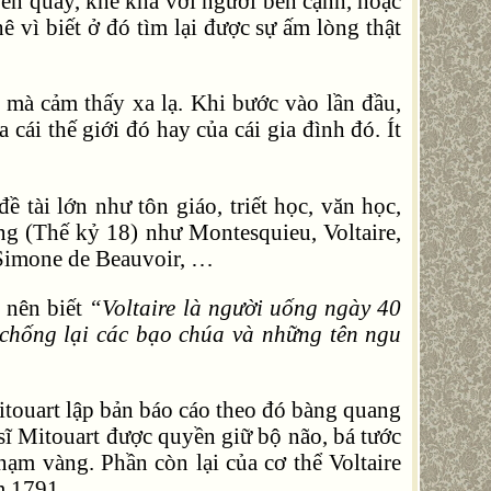
bên quầy, khề khà với người bên cạnh, hoặc
 vì biết ở đó tìm lại được sự ấm lòng thật
 mà cảm thấy xa lạ. Khi bước vào lần đầu,
 cái thế giới đó hay của cái gia đình đó. Ít
ề tài lớn như tôn giáo, triết học, văn học,
áng (Thế kỷ 18) như Montesquieu, Voltaire,
, Simone de Beauvoir, …
y nên biết
“Voltaire là người uống ngày 40
h chống lại các bạo chúa và những tên ngu
itouart lập bản báo cáo theo đó bàng quang
 sĩ Mitouart được quyền giữ bộ não, bá tước
 nạm vàng. Phần còn lại của cơ thể Voltaire
m 1791.