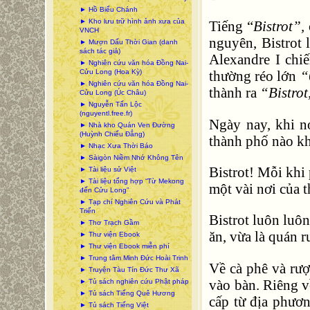
► Hồ Biểu Chánh
► Kho lưu trữ hình ảnh xưa của
Tiếng “
Bistrot”,
VNCH
nguyên, Bistrot 
► Mượn Dấu Thời Gian (danh
sách tác giả)
Alexandre I chi
► Nghiên cứu văn hóa Đồng Nai-
Cửu Long (Hoa Kỳ)
thường réo lớn
“
► Nghiên cứu văn hóa Đồng Nai-
thành ra
“Bistrot
Cửu Long (Úc Châu)
► Nguyễn Tấn Lộc
(nguyentl.free.fr)
Ngày nay, khi nó
► Nhà kho Quán Ven Đường
(Huỳnh Chiếu Đẳng)
thành phố nào k
► Nhạc Xưa Thời Báo
► Sàigòn Niềm Nhớ Không Tên
Bistrot! Mỗi khi
► Tài liệu sử Việt
► Tài liệu tổng hợp “Từ Mekong
một vài nơi của 
đến Cửu Long”
► Tạp chí Nghiên Cứu và Phát
Triển
Bistrot luôn luô
► Thơ Trạch Gầm
ăn, vừa là quán r
► Thư viện Ebook
► Thư viện Ebook miễn phí
► Trung tâm Minh Đức Hoài Trinh
Về cà phê và rư
► Truyện Tàu Tín Đức Thư Xã
vào bàn. Riêng v
► Tủ sách nghiên cứu Phật pháp
► Tủ sách Tiếng Quê Hương
cấp từ địa phươ
► Tủ sách Tiếng Việt