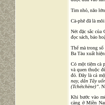
Tim nhỏ, não lớn
Cà-phê đã là môi
Nét đặc sắc của 
đọc sách, báo ho
Thế mà trong số 
Ba Tàu xuất hiện
Có một tiệm cà p
và quen thuộc để
đỏ. Đây là cả m
nay, dân Tây uốn
(Tchétchène)”
. 
Khi bước vào mộ
cảng ở Miền Nam