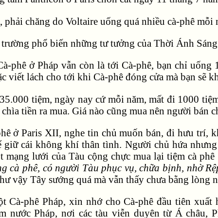
, phải chăng do Voltaire uống quá nhiều cà-phê mỗi
 trường phổ biến những tư tưởng của Thời Ánh Sáng 
Cà-phê ở Pháp vẫn còn là tới Cà-phê, bạn chỉ uống 1
ặc viết lách cho tới khi Cà-phê đóng cửa mà bạn sẽ k
35.000 tiệm, ngày nay cứ mỗi năm, mất đi 1000 tiệm
 chìa tiền ra mua. Giá nào cũng mua nên người bán 
hê ở Paris XII, nghe tin chủ muốn bán, đi hưu trí,
 giữ cái không khí thân tình. Người chủ hứa nhưng
ột mạng lưới của Tàu cộng chực mua lại tiệm cà phê
g cà phê, có người Tàu phục vụ, chữa bịnh, nhờ Rệp
Như vậy Tây sướng quá mà vẫn thấy chưa bằng lòng nê
t Cà-phê Pháp, xin nhớ cho Cà-phê đầu tiên xuất 
 nước Pháp, nơi các tàu viễn duyên từ Á châu, P