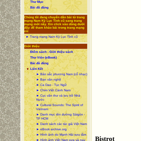
Thư Mục
Bài đã đăng
Chúng tôi đang chuyển dần bài từ trang
mạng Nam Kỳ Lục Tỉnh cũ sang trang
mạng mới nầy. Xin click vào dòng dưới
đây để tham khảo bài trong trang mạng
cũ:
► Trang mạng Nam Kỳ Lục Tỉnh cũ
Giới thiệu
Điểm sách - Giới thiệu sách
Thư Viện (eBook)
Bài đã đăng
Liên Kết
▼
► Bản sắc phương Nam (cổ nhạc)
► Bạn văn nghệ
► Ca Dao - Tục Ngữ
► Chim Việt Cành Nam
► Cục văn thư và lưu trữ Nhà
Nước
► Cultural Sounds: The Spirit of
Vietnam
► Danh mục tên đường Sàigòn -
TP HCM
► Danh sách các tác giả Việt Nam
► eBook archive.org
► Hình ảnh do Mạnh Hải sưu tầm
Bistrot
► Hình ảnh Việt Nam xưa và nay