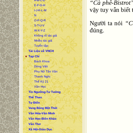
A-B-C-D
“Cà phê-Bistro
E-F-G-H
vậy tuy vẫn biết 
I-J-K-L-M
N
O-P-Q-R
Người ta nói
“C
S-T-U-V
đúng.
W-X-Y-Z
Không rõ tác giả
Nhiều tác giả
Tuyển tập:
Tài Liệu về VNCH
Tạp Chí
▼
Bách Khoa
Dòng Việt
Phụ Nữ Tân Văn
Thanh Nghị
Thế Kỷ 21
Văn Học
Tín Ngưỡng-Tư Tưởng
Thể Thao
Tự Điển
Vang Bóng Một Thời
Văn Hóa-Văn Minh
Văn Học-Biên Khảo
Văn Thơ
Xã Hội-Giáo Dục