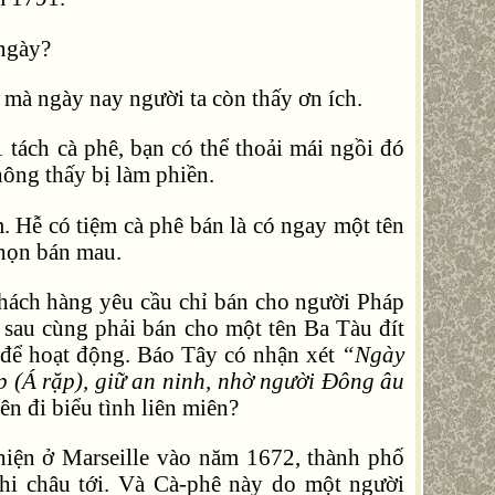
 ngày?
mà ngày nay người ta còn thấy ơn ích.
 tách cà phê, bạn có thể thoải mái ngồi đó
hông thấy bị làm phiền.
. Hễ có tiệm cà phê bán là có ngay một tên
chọn bán mau.
 khách hàng yêu cầu chỉ bán cho người Pháp
 sau cùng phải bán cho một tên Ba Tàu đít
 để hoạt động. Báo Tây có nhận xét
“Ngày
 (Á rặp), giữ an ninh, nhờ người
Đông âu
n đi biểu tình liên miên?
hiện ở Marseille vào năm 1672, thành phố
hi châu tới. Và Cà-phê này do một người