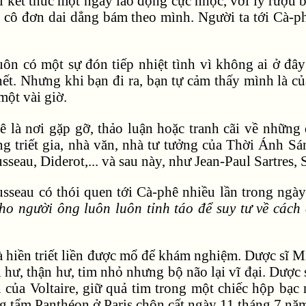
i kết thúc một ngày lao động cực nhọc, với ly rượu 
 cô đơn dai dẳng bám theo mình. Người ta tới Cà-phê
ôn có một sự đón tiếp nhiệt tình vì không ai ở đây
ết. Nhưng khi bạn đi ra, bạn tự cảm thấy mình là của
một vài giờ.
ê là nơi gặp gỡ, thảo luận hoặc tranh cãi về những đ
ng triết gia, nhà văn, nhà tư tưởng của Thời Ánh S
sseau, Diderot,... và sau này, như Jean-Paul Sartres
sseau có thói quen tới Cà-phê nhiều lần trong ngà
cho người ông luôn luôn tỉnh táo để suy tư về các
à hiền triết liền được mổ để khám nghiệm. Dược sĩ M
ị hư, thận hư, tim nhỏ nhưng bộ não lại vĩ đại. Dược
ân của Voltaire, giữ quả tim trong một chiếc hộp bạc
g tẩm Panthéon ở Paris chôn cất ngày 11 tháng 7 nă