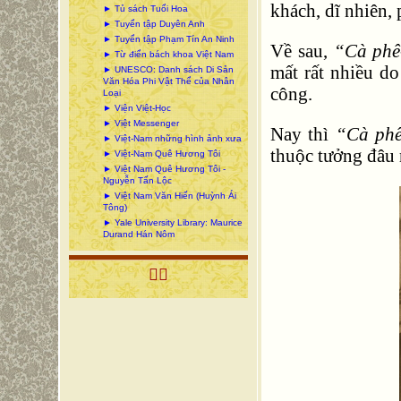
khách, dĩ nhiên,
► Tủ sách Tuổi Hoa
► Tuyển tập Duyên Anh
► Tuyển tập Phạm Tín An Ninh
Về sau,
“Cà phê
► Từ điển bách khoa Việt Nam
mất rất nhiều d
► UNESCO: Danh sách Di Sản
Văn Hóa Phi Vật Thể của Nhân
công.
Loại
► Viện Việt-Học
► Việt Messenger
Nay thì
“Cà phê
► Việt-Nam những hình ảnh xưa
thuộc tưởng đâu 
► Việt-Nam Quê Hương Tôi
► Việt Nam Quê Hương Tôi -
Nguyễn Tấn Lộc
► Việt Nam Văn Hiến (Huỳnh Ái
Tông)
► Yale University Library: Maurice
Durand Hán Nôm
