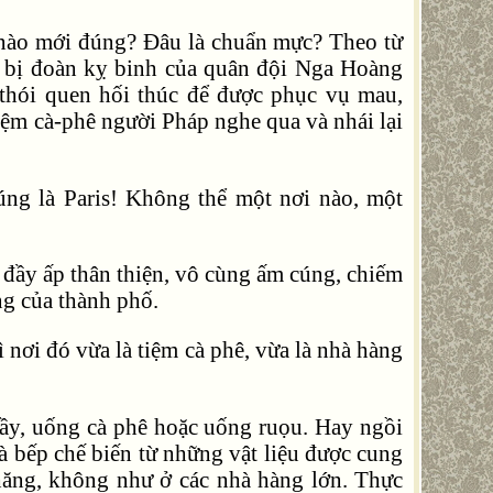
ế nào mới đúng? Đâu là chuẩn mực? Theo từ
is bị đoàn kỵ binh của quân đội Nga Hoàng
thói quen hối thúc để được phục vụ mau,
iệm cà-phê người Pháp nghe qua và nhái lại
Đúng là Paris! Không thể một nơi nào, một
n đầy ấp thân thiện, vô cùng ấm cúng, chiếm
ng của thành phố.
 nơi đó vừa là tiệm cà phê, vừa là nhà hàng
uầy, uống cà phê hoặc uống ruọu. Hay ngồi
à bếp chế biến từ những vật liệu được cung
hăng, không như ở các nhà hàng lớn. Thực