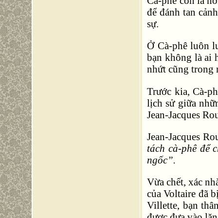
Cà-phê còn là nơ
để đánh tan cảnh
sự.
Ở Cà-phê luôn lu
bạn không là ai h
nhứt cũng trong 
Trước kia, Cà-ph
lịch sử giữa nhữ
Jean-Jacques Rou
Jean-Jacques Rou
tách cà-phê để 
ngốc”.
Vừa chết, xác nh
của Voltaire đã b
Villette, bạn th
được đưa vào lăn