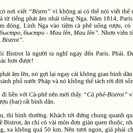
có nơi viết
“Bistro”
vì không ai có thể nói viết th
là từ tiếng phát âm nhái tiếng Nga. Năm 1814, Par
ếm đóng. Lính Nga vào tiệm cà phê uống rượu, có 
быстро, быстро - Mau lên, Mau lên”.
Nhơn viên t
, Bistrot”.
i Bistrot là người ta nghĩ ngay đến Paris. Phải. 
hác hơn được!
 phát âm lên, nó gợi lại ngay cái không gian bình dâ
thành phố nước Pháp và nó không thể tách rời đời số
n đi liền với Cà-phê nên mới thấy
“Cà phê-Bistrot”
vì
ượu (bar) rất bình dân.
ợu, thì bình thường. Khách tới đứng chung quanh q
ề Bistrot, ăn chỉ có vài món đơn giản quen thuộc, nh
ng, xa không quá 50 km. Nên tươi ngon, giá phải c