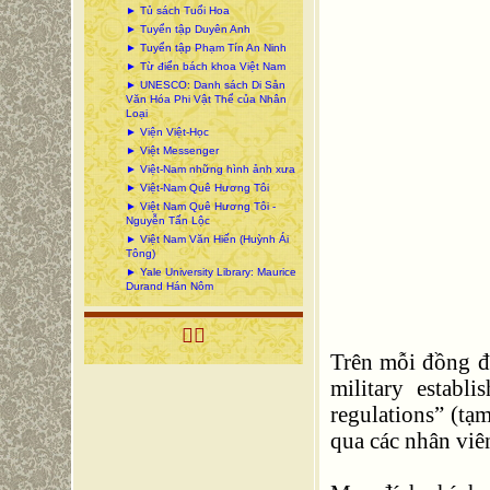
► Tủ sách Tuổi Hoa
► Tuyển tập Duyên Anh
► Tuyển tập Phạm Tín An Ninh
► Từ điển bách khoa Việt Nam
► UNESCO: Danh sách Di Sản
Văn Hóa Phi Vật Thể của Nhân
Loại
► Viện Việt-Học
► Việt Messenger
► Việt-Nam những hình ảnh xưa
► Việt-Nam Quê Hương Tôi
► Việt Nam Quê Hương Tôi -
Nguyễn Tấn Lộc
► Việt Nam Văn Hiến (Huỳnh Ái
Tông)
► Yale University Library: Maurice
Durand Hán Nôm

Trên mỗi đồng đô
military establ
regulations” (tạ
qua các nhân viê