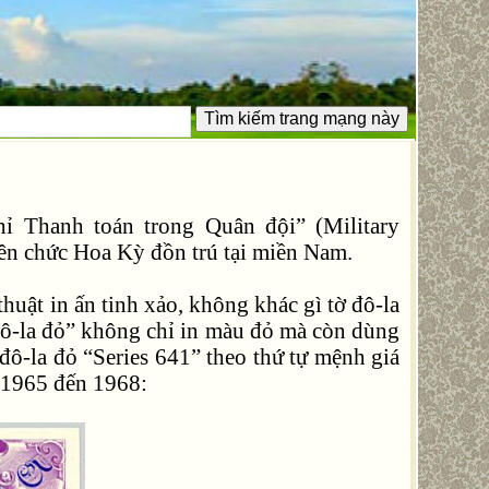
ỉ Thanh toán trong Quân đội” (Military
ên chức Hoa Kỳ đồn trú tại miền Nam.
thuật in ấn tinh xảo, không khác gì tờ đô-la
“đô-la đỏ” không chỉ in màu đỏ mà còn dùng
đô-la đỏ “Series 641” theo thứ tự mệnh giá
ừ 1965 đến 1968: