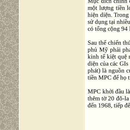
Mục đích chính 
một lượng tiền l
hiện diện. Trong
sử dụng tại nhiề
có tổng cộng 94 
Sau thế chiến t
phủ Mỹ phải phá
kinh tế kiệt quệ
diện của các GIs
phát) là nguồn c
tiền MPC để họ t
MPC khởi đầu là 
thêm tờ 20 đô-la
đến 1968, tiếp đ