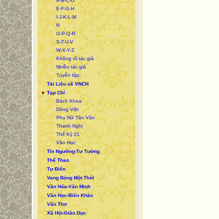
A-B-C-D
E-F-G-H
I-J-K-L-M
N
O-P-Q-R
S-T-U-V
W-X-Y-Z
Không rõ tác giả
Nhiều tác giả
Tuyển tập:
Tài Liệu về VNCH
Tạp Chí
▼
Bách Khoa
Dòng Việt
Phụ Nữ Tân Văn
Thanh Nghị
Thế Kỷ 21
Văn Học
Tín Ngưỡng-Tư Tưởng
Thể Thao
Tự Điển
Vang Bóng Một Thời
Văn Hóa-Văn Minh
Văn Học-Biên Khảo
Văn Thơ
Xã Hội-Giáo Dục