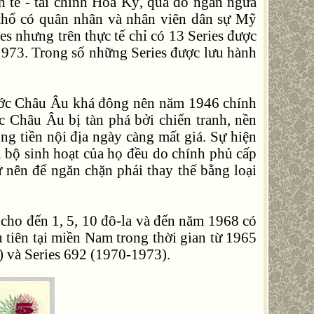
 tế - tài chính Hoa Kỳ, qua đó ngăn ngừa
h thổ có quân nhân và nhân viên dân sự Mỹ
s nhưng trên thực tế chỉ có 13 Series được
1973. Trong số những Series được lưu hành
 nước Châu Âu khá đông nên năm 1946 chính
 Châu Âu bị tàn phá bởi chiến tranh, nền
g tiền nội địa ngày càng mất giá. Sự hiện
 bộ sinh hoạt của họ đều do chính phủ cấp
 nên để ngăn chặn phải thay thế bằng loại
s cho đến 1, 5, 10 đô-la và đến năm 1968 có
 tiên tại miền Nam trong thời gian từ 1965
) và Series 692 (1970-1973).