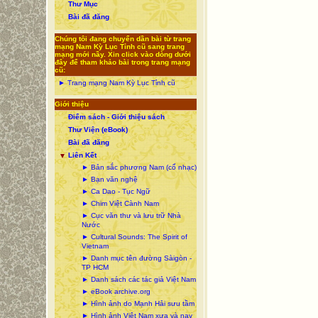
Thư Mục
Bài đã đăng
Chúng tôi đang chuyển dần bài từ trang
mạng Nam Kỳ Lục Tỉnh cũ sang trang
mạng mới nầy. Xin click vào dòng dưới
đây để tham khảo bài trong trang mạng
cũ:
► Trang mạng Nam Kỳ Lục Tỉnh cũ
Giới thiệu
Điểm sách - Giới thiệu sách
Thư Viện (eBook)
Bài đã đăng
Liên Kết
▼
► Bản sắc phương Nam (cổ nhạc)
► Bạn văn nghệ
► Ca Dao - Tục Ngữ
► Chim Việt Cành Nam
► Cục văn thư và lưu trữ Nhà
Nước
► Cultural Sounds: The Spirit of
Vietnam
► Danh mục tên đường Sàigòn -
TP HCM
► Danh sách các tác giả Việt Nam
► eBook archive.org
► Hình ảnh do Mạnh Hải sưu tầm
► Hình ảnh Việt Nam xưa và nay