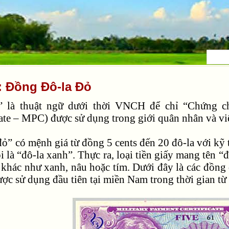
: Đồng Đô-la Đỏ
” là thuật ngữ dưới thời VNCH để chỉ “Chứng ch
ate – MPC) được sử dụng trong giới quân nhân và vi
đỏ” có mệnh giá từ đồng 5 cents đến 20 đô-la với kỹ 
i là “đô-la xanh”. Thực ra, loại tiền giấy mang tên 
í khác như xanh, nâu hoặc tím. Dưới đây là các đồng 
được sử dụng đầu tiên tại miền Nam trong thời gian t