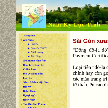
Nam Kỳ Lục Tỉnh
Trang Nhà
Sài Gòn xưa
Âm Nhạc
▼
► Hát Bội
► Đờn Ca Tài Tử
“Đồng đô-la đỏ
► Cải Lương
Payment Certific
► Tân Nhạc
Âm Thanh-Hình Ảnh
Chánh Trị-Kinh Tế
Loại tiền “đô-la 
Chiến Tranh
chính hay còn gọ
Địa Lý-Nông Sản
các màu trang tr
Lịch Sử
Sách Sử-Địa Việt Nam
từ thấp lên cao 
Hồi Ký
Nghệ Thuật
Ngoại Ngữ
Ngôn Ngữ
Tác Giả-Tác Phẩm
▼