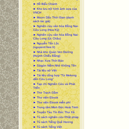
► Hồ Biểu Chánh
► Kho lưu trữ hình ảnh xưa của
VNCH
► Mượn Dấu Thời Gian (danh
sách tác giả)
► Nghiên cứu văn hóa Đồng Nai-
Cửu Long (Hoa Kỳ)
► Nghiên cứu văn hóa Đồng Nai-
Cửu Long (Úc Châu)
► Nguyễn Tấn Lộc
(nguyentl.free.fr)
► Nhà kho Quán Ven Đường
(Huỳnh Chiếu Đẳng)
► Nhạc Xưa Thời Báo
► Sàigòn Niềm Nhớ Không Tên
► Tài liệu sử Việt
► Tài liệu tổng hợp “Từ Mekong
đến Cửu Long”
► Tạp chí Nghiên Cứu và Phát
Triển
► Thơ Trạch Gầm
► Thư viện Ebook
► Thư viện Ebook miễn phí
► Trung tâm Minh Đức Hoài Trinh
► Truyện Tàu Tín Đức Thư Xã
► Tủ sách nghiên cứu Phật pháp
► Tủ sách Tiếng Quê Hương
► Tủ sách Tiếng Việt