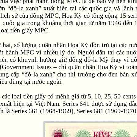
của việc phát hành đồng MPC là để bảo vệ nền kinh
ớn “đô-la xanh” xuất hiện tại các quốc gia và lãn
 lịch sử của đồng MPC, Hoa Kỳ có tổng cộng 15 serie
u quốc gia trong khoảng thời gian từ năm 1946 đến 
loại tiền giấy MPC.
hứ hai, số lượng quân nhân Hoa Kỳ đồn trú tại các
t hành MPC vì nhiều lý do. Người dân tại các nước
 nên có khuynh hướng giữ đồng đô-la Mỹ thay vì đồn
 (Government Issues – chỉ quân nhân Hoa Kỳ vì toàn
ung cấp “đô-la xanh” cho thị trường chợ đen bản xứ
iêu dùng tại nước ngoài.
các loại tiền giấy có mệnh giá từ 5, 10, 25, 50 cent
 xuất hiện tại Việt Nam. Series 641 được sử dụng đầu
ến là Series 661 (1968-1969), Series 681 (1969-1970